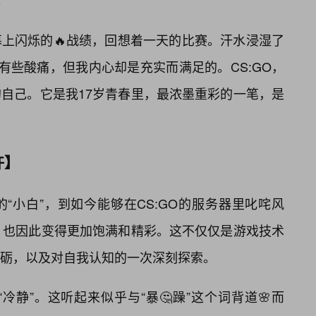
。
上闪烁的🔥战绩，回想着一天的比赛。汗水浸湿了
有些酸痛，但我内心却是充实而满足的。CS:GO，
自己。它是我17岁青春里，最浓墨重彩的一笔，是
许】
“小白”，到如今能够在CS:GO的服务器里叱咤风
，也因此变得更加饱满和精彩。这不仅仅是游戏技术
砺，以及对自我认知的一次深刻探索。
“冷静”。这听起来似乎与“暴🤔躁”这个词背道🌸而