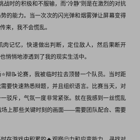
挑战时的积极和不服输，而“冷静”则是在激烈的对抗
局势的能力。当一次次的闪光弹和烟雾弹让屏幕变得
方传来，我不会慌乱。
肌肉记忆，快速做出判断，定位敌人，然后果断开
也悄悄地渗透到了我的现实生活中。
⭐辩📝论赛，我被临时拉去顶替一个队员。当时距
我需要快速熟悉辩题，并且组织语言。比赛当天，对
一一驳斥，气氛一度非常紧张。就在我感到一丝慌乱
O战场上那些关键时刻的画面——需要团队配合、需要
时在游戏中积累的🔥观察🤔力和应变能力，寻找对