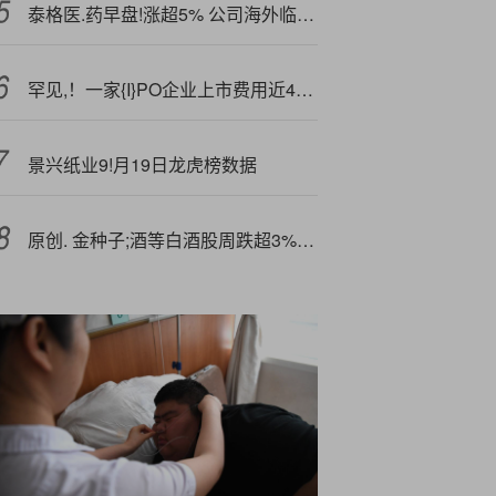
泰格医.药早盘!涨超5% 公司海外临床运营业务呈现较快增长趋势
罕见,！一家{I}PO企业上市费用近4亿元！
景兴纸业9!月19日龙虎榜数据
原创. 金种子;酒等白酒股周跌超3%，白酒指数未能实现周线7连阳