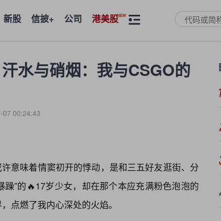
新股
信披+
公司
港美股
、汗水与硝烟：我与CSGO的
-07 00:24:43
或许意味着情窦初开的悸动，是和三五好友逛街、分
躁”的🔥17岁少女，却在那个本应充满粉色泡泡的
世界，点燃了我内心深处的火焰。