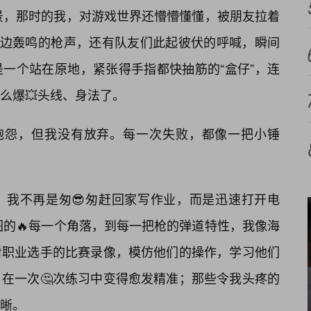
场景，那时的我，对游戏世界还懵懵懂懂，被朋友拉着
耳边轰鸣的枪声，还有队友们此起彼伏的呼喊，瞬间
一个站在原地，紧张得手指都快抽筋的“盒仔”，连
么爆💥头线、身法了。
而抱怨，但我没有放弃。每一次失败，都像一把小锤
，我不再是匆😎匆赶回家写作业，而是迅速打开电
图的🔥每一个角落，到每一把枪的弹道特性，我像海
看职业选手的比赛录像，模仿他们的操作，学习他们
在一次🤔次练习中变得愈发精准；那些令我头疼的
晰。