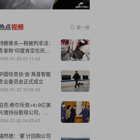
热点
视频
换一换
特朗普关—税被判非法：
专家称“印度肯定在庆
祝”，贝森特都怕美国“遭
2026-01-25 01:11:43
报复”
中国信息协‘会’具身智能
专业委员会正式成立
2026-01-22 15:00:43
伯克:希尔斥资<4>9亿美
元增持谷歌母公司，
Alphabet早盘涨逾5%
2026-02-02 04:25:43
福然德：‘累’计回购公司