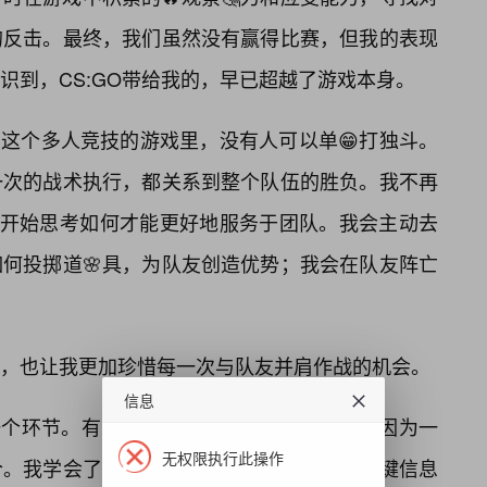
的反击。最终，我们虽然没有赢得比赛，但我的表现
识到，CS:GO带给我的，早已超越了游戏本身。
。在这个多人竞技的游戏里，没有人可以单😁打独斗。
一次的战术执行，都关系到整个队伍的胜负。我不再
是开始思考如何才能更好地服务于团队。我会主动去
何投掷道🌸具，为队友创造优势；我会在队友阵亡
，也让我更加珍惜每一次与队友并肩作战的机会。
信息
的一个环节。有时候，一场胜利的诞生，仅仅是因为一
无权限执行此操作
合。我学会了用最简洁、最清晰的语言，将关键信息