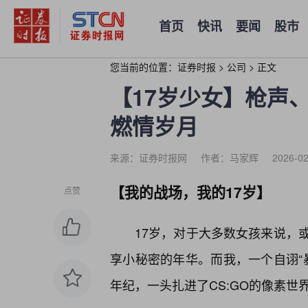
首页
快讯
要闻
股市
您当前的位置：
证券时报
>
公司
>
正文
【17岁少女】枪声
燃情岁月
来源：证券时报网
作者：马家辉
2026-02
【我的战场，我的17岁】
点赞
17岁，对于大多数女孩来说，
享小秘密的年华。而我，一个自诩“暴
年纪，一头扎进了CS:GO的像素