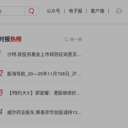
公众号
电子报
客户端
时报
热榜
换一换
沙特.就投资基金上市规则征询意见 促进投资渠道多元化规范化
股海导航_20—25年11月?28日_沪深股市公告与交易提示
【!特约大V:】郭家耀：港股继续好淡争持 指数在25,000点水平上落
威尔药业股东.舜泰宗华创投减持135万股