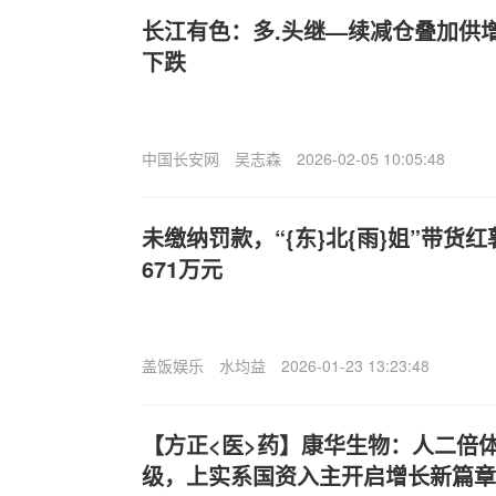
长江有色：多.头继—续减仓叠加供增
下跌
中国长安网
吴志森
2026-02-05 10:05:48
未缴纳罚款，“{东}北{雨}姐”带货
671万元
盖饭娱乐
水均益
2026-01-23 13:23:48
【方正<医>药】康华生物：人二倍
级，上实系国资入主开启增长新篇章