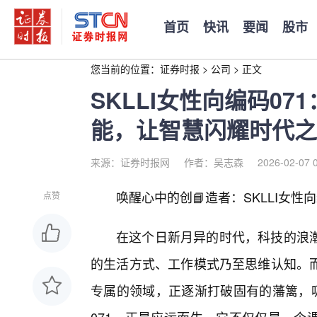
首页
快讯
要闻
股市
您当前的位置：
证券时报
>
公司
>
正文
SKLLI女性向编码0
能，让智慧闪耀时代之
来源：证券时报网
作者：吴志森
2026-02-07 
唤醒心中的创📘造者：SKLLI女性
点赞
在这个日新月异的时代，科技的浪
的生活方式、工作模式乃至思维认知。
专属的领域，正逐渐打破固有的藩篱，吸