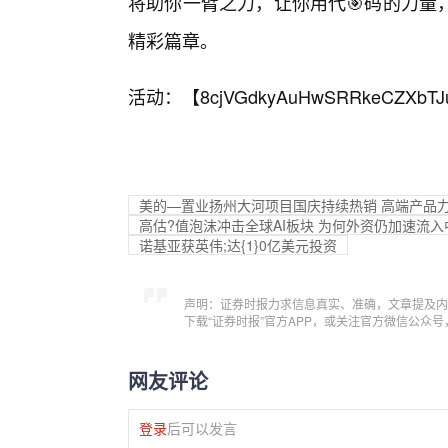
将助你一臂之力，让你用代🎯码的力量
精彩篇章。
活动：【
8cjVGdkyAuHwSRRkeCZXbTJ
美的—置业扬州大河项目国庆持续热销 高端产品
高估?值泡沫冲击全球AI板块 为何外资仍加速流入
诺基亚获英伟;达{1}0亿美元投资
声明：证券时报力求信息真实、准确，文章提及内
下载“证券时报”官方APP，或关注官方微信公众
网友评论
登录
后可以发言