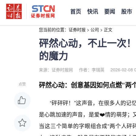
首页
快讯
要闻
股市
您当前的位置：
证券时报
>
公司
>
正文
砰然心动，不止一次！
的魔力
来源：证券时报网
作者：李瑞英
2026-02-08 
砰然心动：创意基因如何点燃“两
点赞
“砰砰砰！”这声音，在很多人的记
是心跳加速的声音，是爱❤️情的萌芽；
当这三个简单的字眼组合成“两个人砰