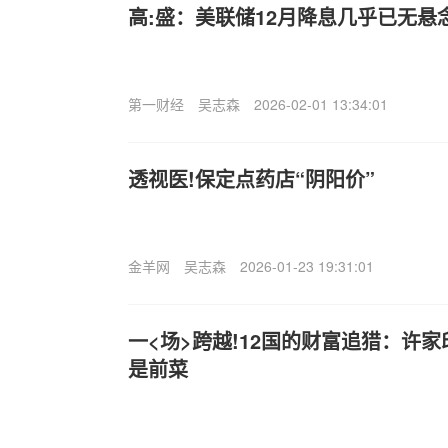
高:盛：美联储12月降息几乎已无悬
第一财经
吴志森
2026-02-01 13:34:01
透视医!保定点药店“阴阳价”
金羊网
吴志森
2026-01-23 19:31:01
一<场>跨越!12国的财富追猎：许家
是前菜