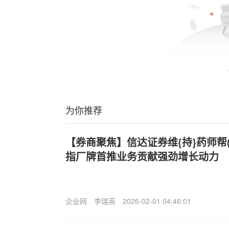
为你推荐
【券商聚焦】信达证券维{持}药师帮(09
指厂牌首推业务贡献强劲增长动力
企业网
李瑞英
2026-02-01 04:46:01