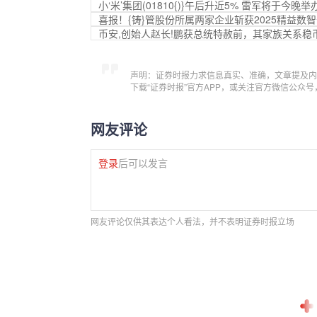
小‘米’集团(01810{)}午后升近5% 雷军将于今
喜报！{铸}管股份所属两家企业斩获2025精益数
币安,创始人赵长!鹏获总统特赦前，其家族关系稳
声明：证券时报力求信息真实、准确，文章提及内
下载“证券时报”官方APP，或关注官方微信公众
网友评论
登录
后可以发言
网友评论仅供其表达个人看法，并不表明证券时报立场