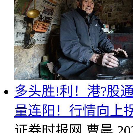
多头胜!利！港?股通
量连阳！行情向上
证券时报网
曹晨
20