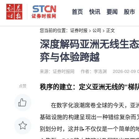
首页
快讯
要闻
股市
您当前的位置：
证券时报
>
公司
>
正文
深度解码亚洲无线生态
弈与体验跨越
来源：证券时报网
作者：李洛渊
2026-02-09 
秩序的建立：定义亚洲无线的“梯队
点赞
在数字化浪潮席卷全球的今天，亚
基础设施的构建呈现出一种错综复杂而又
别划分时，这并📝不仅仅是一个简单的