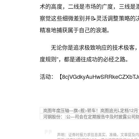
术的高度，二线是市场的广度，三线是
察觉这些细微差别并📝灵活调整策略的
精准地捕获属于自己的浪潮。
无论你是追求极致响应的技术极客，
度规则”，都是通往成功的必经之路。
活动：【
8cjVGdkyAuHwSRRkeCZXbTJ
岚图年度压轴—旗<舰>轿车！岚图追光L定档12月
河钢股份：:公—司会在定期报告中及时披露公司
声明：证券时报力求信息真实、准确，文章提及内