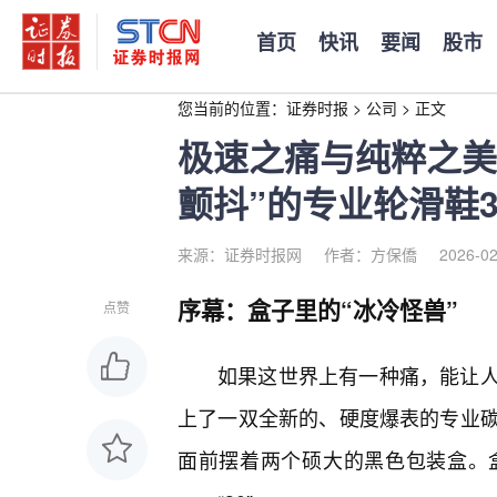
首页
快讯
要闻
股市
您当前的位置：
证券时报
>
公司
>
正文
极速之痛与纯粹之美
颤抖”的专业轮滑鞋3
来源：证券时报网
作者：方保僑
2026-02
序幕：盒子里的“冰冷怪兽”
点赞
如果这世界上有一种痛，能让
上了一双全新的、硬度爆表的专业
面前摆着两个硕大的黑色包装盒。