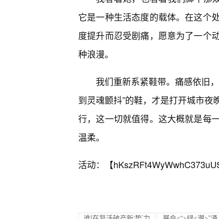
它是一种生活态度的载体。在这个处处
度提升而忍受剧痛，愿意为了一个
种浪漫。
我们重新系紧鞋带。痛感依旧，
到灵魂颤抖”的鞋，才是打开城市夜
行，这一切就值得。这大概就是每
温柔。
活动：【
hKszRFt4WyWwhC373uU
谁!在复活破产新‘势’力
展会<“>绿<潮>”