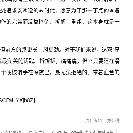
追求安🎯逸的🔥时代，愿意为了那一丁点的🔥速
动作的完美而反复摔倒、拆解、重组，这本身就是一
但前方的路更长，风更劲。对于我们来说，这双“痛
晚最完美的钥匙。拆拆拆，痛痛痛，但📌只要还在滑
一个硬核滑手在深夜里，最无法拒绝的、带着血色的
SCFaHYXjb8Z
】
责任编辑： 方保僑
涌 网点也低碳
星:源卓镁：公司拥有JSW品牌半固态注射设备