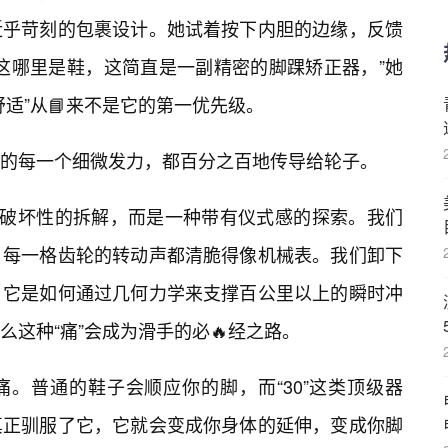
近乎苛刻的包裹设计。她试着按下内胆的边缘，反馈
这哪里是鞋，这简直是一副精密的脚踝矫正器，”她
适”从📘来不是它的第一优先级。
部的每一个细微发力，都百分之百地传导给轮子。
种破坏性的拆解，而是一种带有仪式感的探索。我们
，每一格齿轮的转动声都清脆得像机械表。我们卸下
，它是如何通过几何力学来支撑百公里以上的瞬时冲
这种“痛”会成为滑手的必🔥经之路。
。普通的鞋子会顺应你的脚，而“30”这类顶级器
真正驯服了它，它就会变成你身体的延伸，变成你脚