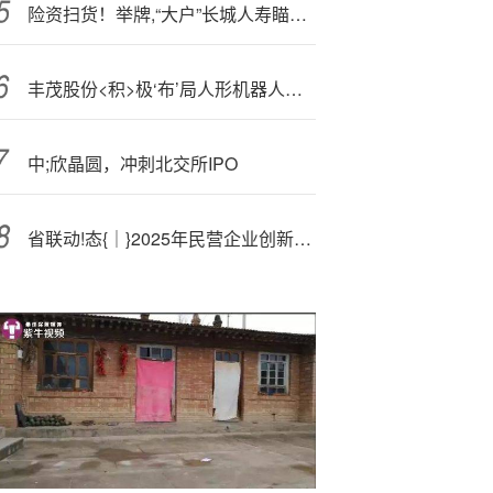
险资扫货！举牌,“大户”长城人寿瞄准新天绿能
丰茂股份<积>极‘布’局人形机器人赛道 拓展液冷系统与全球化产能
中;欣晶圆，冲刺北交所IPO
省联动!态{｜}2025年民营企业创新系列榜单发布 河北多家民营企业榜上有名