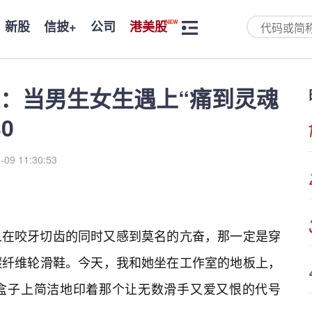
新股
信披+
公司
港美股
：当男生女生遇上“痛到灵魂
0
-09 11:30:53
人在咬牙切齿的同时又感到莫名的亢奋，那一定是穿
碳纤维轮滑鞋。今天，我和她坐在工作室的地板上，
盒子上简洁地印着那个让无数滑手又爱又恨的代号