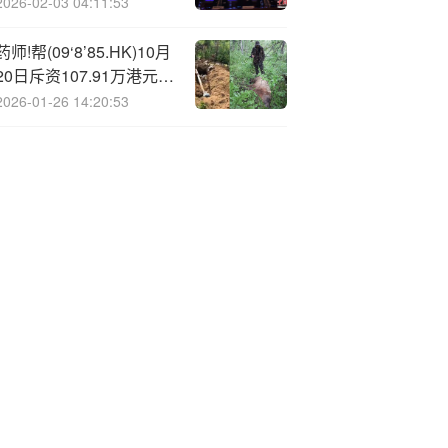
度营收、净利润分别下降
2026-02-03 04:11:53
2.90%、69.22% 净利率
仅2.93%
药师!帮(09‘8’85.HK)10月
20日斥资107.91万港元回
购10万股
2026-01-26 14:20:53