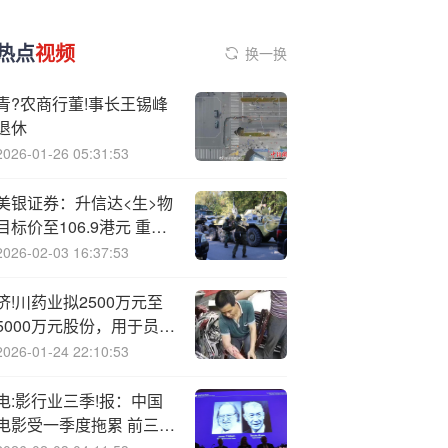
热点
视频
换一换
青?农商行董!事长王锡峰
退休
2026-01-26 05:31:53
美银证券：升信达<生>物
目标价至106.9港元 重申
“买入”评级
2026-02-03 16:37:53
济!川药业拟2500万元至
5000万元股份，用于员工
持股计划或股权激励
2026-01-24 22:10:53
电:影行业三季!报：中国
电影受一季度拖累 前三季