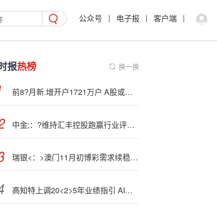
公众号
电子报
客户端
时报
热榜
换一换
前8?月新.增开户1721万户 A股或延续震荡格局
中金;：?维持汇丰控股跑赢行业评级 目标价111.9港元
瑞银<：>澳门11月初博彩需求续稳 首选银河娱乐、美高梅中国及永利澳门
高知特上调20<2>5年业绩指引 AI驱动大额订单功不可没