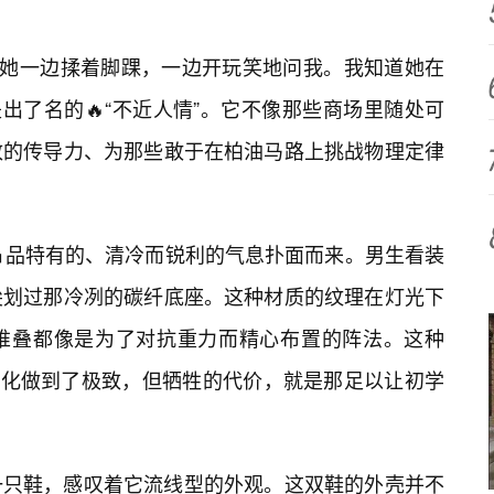
”她一边揉着脚踝，一边开玩笑地问我。我知道她在
是出了名的🔥“不近人情”。它不像那些商场里随处可
致的传导力、为那些敢于在柏油马路上挑战物理定律
品特有的、清冷而锐利的气息扑面而来。男生看装
尖划过那冷冽的碳纤底座。这种材质的纹理在灯光下
堆叠都像是为了对抗重力而精心布置的阵法。这种
轻量化做到了极致，但牺牲的代价，就是那足以让初学
一只鞋，感叹着它流线型的外观。这双鞋的外壳并不