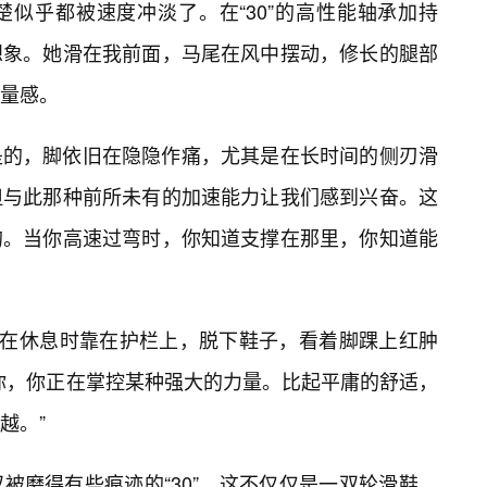
楚似乎都被速度冲淡了。在“30”的高性能轴承加持
想象。她滑在我前面，马尾在风中摆动，修长的腿部
力量感。
是的，脚依旧在隐隐作痛，尤其是在长时间的侧刃滑
但与此那种前所未有的加速能力让我们感到兴奋。这
的。当你高速过弯时，你知道支撑在那里，你知道能
她在休息时靠在护栏上，脱下鞋子，看着脚踝上红肿
你，你正在掌控某种强大的力量。比起平庸的舒适，
越。”
被磨得有些痕迹的“30”。这不仅仅是一双轮滑鞋，