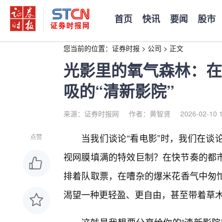
首页
快讯
要闻
股市
您当前的位置：
证券时报
>
公司
>
正文
光影里的氧气森林：在
吸的“清新影院”
来源：证券时报网
作者：黄智贤
2026-02-10 
当我们谈论“看电影”时，我们在谈
点赞
视网膜填满的特效巨制？在快节奏的都
排着队取票，在嘈杂的爆米花香气中匆
渴望一种更轻盈、更自由，甚至带着草