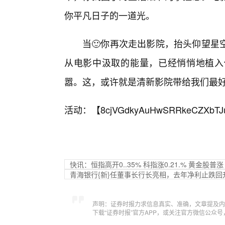
你平凡日子的一道光。
当🙂你再次走出影院，抬头仰望星
从电影中汲取的能量，已经悄悄地植入
嚣。这，或许就是清新影院带给我们最好
活动：【
8cjVGdkyAuHwSRRkeCZXbTJ
快讯：恒指高开0..35% 科指涨0.21.% 黄金股
青海银行{新}任董事长行长亮相，去年净利止跌回
声明：证券时报力求信息真实、准确，文章提及内
下载“证券时报”官方APP，或关注官方微信公众