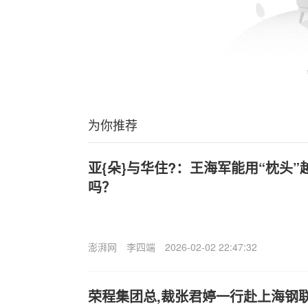
为你推荐
亚{朵}与华住?：王海军能用“枕头
吗？
澎湃网
李四端
2026-02-02 22:47:32
荣程集团总,裁张君婷一行赴上海钢联