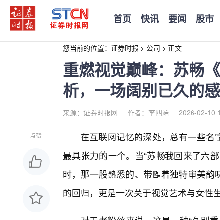
首页
快讯
要闻
股市
您当前的位置：
证券时报
>
公司
>
正文
重燃视觉巅峰：苏畅《
析，一场阔别已久的感
来源：证券时报网
作者：李四端
2026-02-10 
在互联网记忆的深处，总有一些名字
点赞
最具张力的一个。当“苏畅我回来了六部
时，那一股熟悉的、带📝着独特审美韵
的回归，更是一次关于视觉艺术与女性生