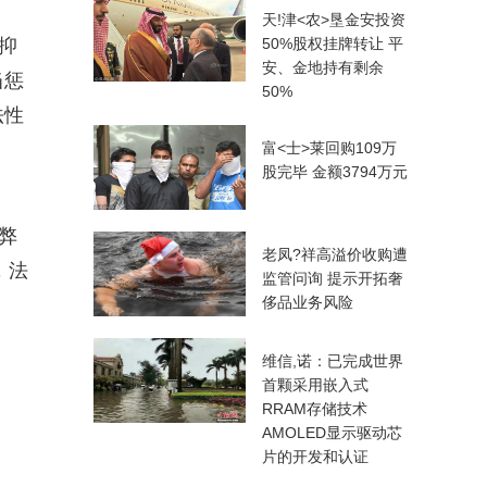
天!津<农>垦金安投资
抑
50%股权挂牌转让 平
安、金地持有剩余
当惩
50%
法性
富<士>莱回购109万
股完毕 金额3794万元
弊
老凤?祥高溢价收购遭
，法
监管问询 提示开拓奢
侈品业务风险
维信,诺：已完成世界
首颗采用嵌入式
。
RRAM存储技术
AMOLED显示驱动芯
片的开发和认证