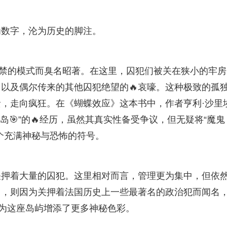
为数字，沦为历史的脚注。
独囚禁的模式而臭名昭著。在这里，囚犯们被关在狭小的牢房
以及偶尔传来的其他囚犯绝望的🔥哀嚎。这种极致的孤
，走向疯狂。在《蝴蝶效应》这本书中，作者亨利·沙里
在“魔鬼岛🎯”的🔥经历，虽然其真实性备受争议，但无疑将“魔鬼
个充满神秘与恐怖的符号。
关押着大量的囚犯。这里相对而言，管理更为集中，但依
，则因为关押着法国历史上一些最著名的政治犯而闻名
却为这座岛屿增添了更多神秘色彩。