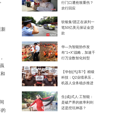
。
行门口遭抢致重伤？
农行回应
软银集!团正在谈判一
笔50亿美元保证金贷
重新
款
华—为智能协作发
布“1+X”战略，加速千
，
行万业数智化转型
虽
【华创{汽}车?】精锻
性和
科技：Q2业绩承压，
机器人业务稳步推进
生{成}式人:工智能：
间
是破产界的效率利剑
还是挖坑神器？
界的