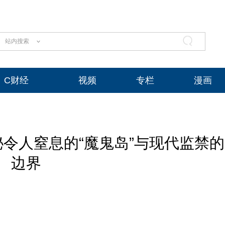
站内搜索
C财经
视频
专栏
漫画
秘令人窒息的“魔鬼岛”与现代监禁的
边界