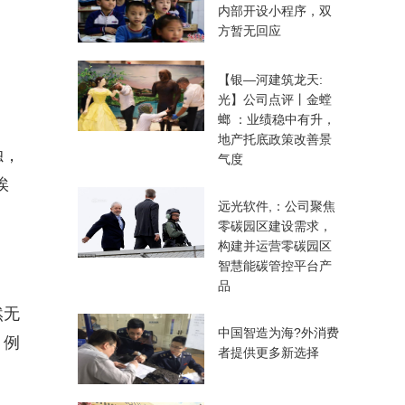
内部开设小程序，双
方暂无回应
【银—河建筑龙天:
光】公司点评丨金螳
螂 ：业绩稳中有升，
地产托底政策改善景
独，
气度
埃
远光软件,：公司聚焦
零碳园区建设需求，
构建并运营零碳园区
智慧能碳管控平台产
品
然无
中国智造为海?外消费
，例
者提供更多新选择