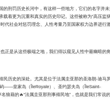
法国的刑罚历史长河中，有这样一些地方，它们的名字并未
承载着更为沉重和真实的历史印记。这些被称为“高压监狱
个时代社会对惩罚理念、人性考量乃至国家权力边界进行
但也正是从这些极端之地，我们得以窥见人性中最幽暗的
其殖民历史的深处。尤其是位于法属圭亚那的圣洛朗-迪马
个岛屿——皇家岛（ÎleRoyale）、圣约瑟夫岛（ÎleSaint-
构成了声名狼藉的🔥“法属圭亚那刑事殖民地”，也就是我们常说的