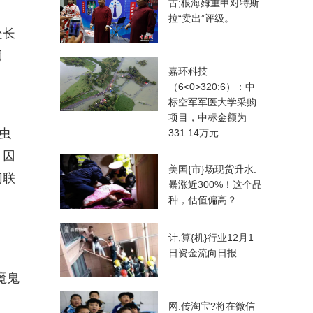
古;根海姆重申对特斯
拉“卖出”评级。
处长
因
嘉环科技
（6<0>320:6）：中
标空军军医大学采购
项目，中标金额为
虫
331.14万元
，囚
美国{市}场现货升水:
切联
暴涨近300%！这个品
种，估值偏高？
计,算{机}行业12月1
日资金流向日报
魔鬼
网:传淘宝?将在微信