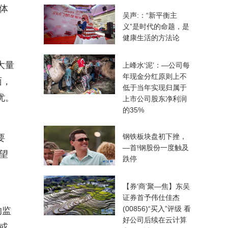
体
吴声:：“新平衡主
义”是时代的命题，是
健康生活的方法论
大量
上峰水‘泥’：—公司每
年现金分红原则上不
面，
低于当年实现归属于
忧。
上市公司股东净利润
的35%
钢铁板块盘初下挫，
要
—首!钢股份一度触及
望
跌停
【券‘商’聚—焦】东吴
证券首予伟仕佳杰
(00856)“买入”评级 看
的监
好公司后续在云计算
或