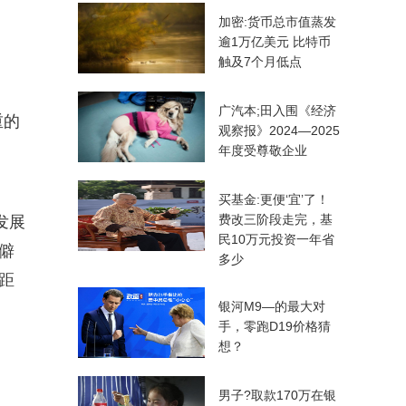
加密:货币总市值蒸发
逾1万亿美元 比特币
触及7个月低点
广汽本;田入围《经济
重的
观察报》2024—2025
年度受尊敬企业
买基金:更便‘宜’了！
费改三阶段走完，基
发展
民10万元投资一年省
僻
多少
距
银河M9—的最大对
手，零跑D19价格猜
想？
男子?取款170万在银