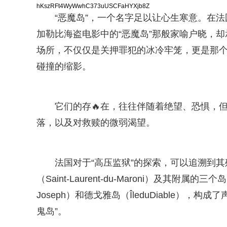
hKszRFt4WyWwhC373uUSCFaHYXjb8Z
“恶魔岛”，一个名字足以让心生寒意。在
加勒比海盗电影中的“恶魔岛”那般家喻户晓，却
场所，不仅仅是关押罪犯的冰冷牢笼，更是那
碰撞的缩影。
它们的存🔥在，往往伴随着绝望、恐惧，
落，以及对救赎的微弱渴望。
法国对于“高压监狱”的探索，可以追溯到
（Saint-Laurent-du-Maroni）及其附属的三
Joseph）和德戈雅岛（ÎleduDiable），
鬼岛”。