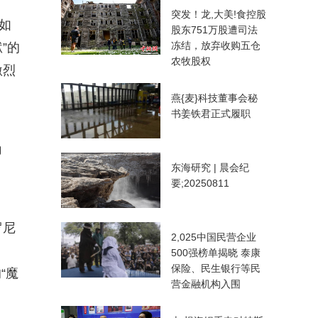
突发！龙,大美!食控股
如
股东751万股遭司法
冻结，放弃收购五仓
”的
农牧股权
激烈
燕{麦}科技董事会秘
书姜铁君正式履职
角
东海研究 | 晨会纪
要;20250811
罗尼
2,025中国民营企业
500强榜单揭晓 泰康
保险、民生银行等民
“魔
营金融机构入围