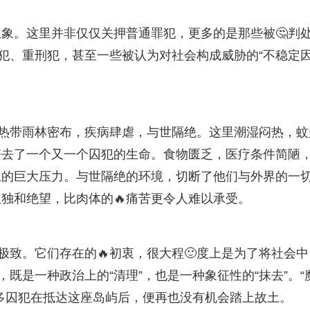
象。这里并非仅仅关押普通罪犯，更多的是那些被🤔判
治犯、重刑犯，甚至一些被认为对社会构成威胁的“不稳定
，热带雨林密布，疾病肆虐，与世隔绝。这里潮湿闷热，蚊
夺去了一个又一个囚犯的生命。食物匮乏，医疗条件简陋
上的巨大压力。与世隔绝的环境，切断了他们与外界的一
独和绝望，比肉体的🔥痛苦更令人难以承受。
极致。它们存在的🔥初衷，很大程🙂度上是为了将社会中
，既是一种政治上的“清理”，也是一种象征性的“抹去”。“
多囚犯在抵达这座岛屿后，便再也没有机会踏上故土。