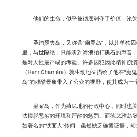
他们的生命，似乎被彻底剥夺了价值，沦
圣约瑟夫岛，又称😁“幽灵岛”，以其单
里，与世隔绝，只能听到海浪拍打礁石的声音，
是对人性最严峻的考验。许多囚犯因此精神崩溃
（HenriCharrière）就生动地💡描绘了他
岛”的残酷景象带入了公众的视野，使其成为一
皇家岛，作为殖民地的行政中心，同时也
法摆脱恶劣的环境和严酷的惩罚。而德戈雅岛
如著名的“铁面人”传闻，虽然缺乏确凿证据，